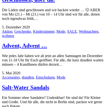
Die Läden sind geschlossen und wir backen wieder … 🙂 ABER
von Mo (21.) – Mi (23.) von 10 – 14 Uhr sind wir für alle, denen
noch irgendwas fehlt,…
5. Dezember 2020
Aktion
,
Geschenke
,
Kinderzimmer
,
Mode
,
SALE
,
Weihnachten
,
wohnen
Advent, Advent …
Wie jedes Jahr haben wir ab jetzt an allen Samstagen im Dezember
von 11-18 Uhr für Euch geöffnet. Für alle, die kurz draußen warten
müssen – 4 KundInnen dürfen derzeit…
5. Mai 2020
Accessoires
,
draußen
,
Einschulung
,
Mode
Salt-Water Sandals
Ein Sommer ohne Sandalen? Undenkbar! Sie sind da! Für Kleine
und Große. Und für alle, die nicht in Berlin sind, packen wir gerne
auch Pakete.