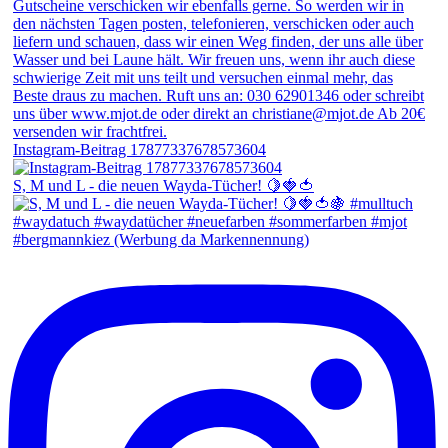
Instagram-Beitrag 17877337678573604
S, M und L - die neuen Wayda-Tücher! 🍋🍓🍅