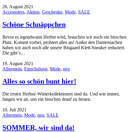
26. August 2021
Accessoires
,
Aktion
,
Geschenke
,
Mode
,
SALE
Schöne Schnäppchen
Bevor es irgendwann Herbst wird, brauchen wir noch ein bisschen
Platz. Kommt vorbei, probiert alles an! Außer den Damensachen
haben wir auch noch alle unsere Bisgaard Klett-Sneaker reduziert.
Die gibt´s…
19. August 2021
Allgemein
,
Einschulung
,
Mode
,
neu
Alles so schön bunt hier!
Die ersten Herbst/-Winterkollektionen sind da. Und wie immer,
fangen wir an, uns ein bisschen drauf zu freuen.
10. Juli 2021
Allgemein
,
Mode
,
neu
,
SALE
SOMMER, wir sind da!