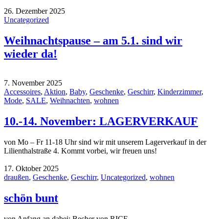
26. Dezember 2025
Uncategorized
Weihnachtspause – am 5.1. sind wir
wieder da!
7. November 2025
Accessoires
,
Aktion
,
Baby
,
Geschenke
,
Geschirr
,
Kinderzimmer
,
Mode
,
SALE
,
Weihnachten
,
wohnen
10.-14. November: LAGERVERKAUF
von Mo – Fr 11-18 Uhr sind wir mit unserem Lagerverkauf in der
Lilienthalstraße 4. Kommt vorbei, wir freuen uns!
17. Oktober 2025
draußen
,
Geschenke
,
Geschirr
,
Uncategorized
,
wohnen
schön bunt
von Anfang an dabei: Becher von RICE