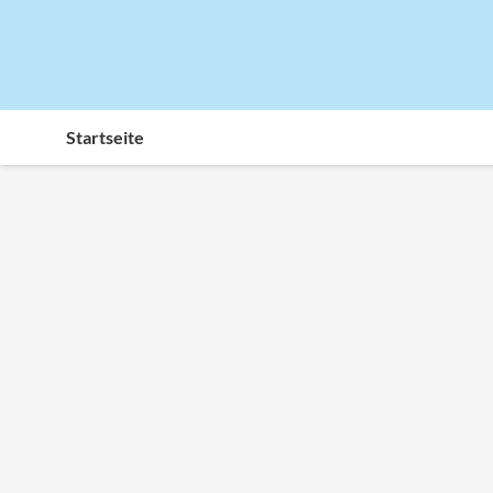
Startseite
13. Juli 2026
UNCATEGORIZED
SCHÖNE FERIEN – montags gesch
In den Berliner Sommerferien (vom 13. Juli – 21. August)
es ist.
7. Mai 2026
GESCHENKE
,
WOHNEN